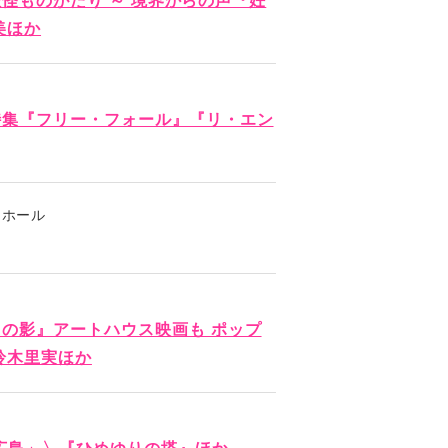
の妖怪ものがたり ～ 境界からの声『妊
美ほか
特集『フリー・フォール』『リ・エン
ーホール
の影』アートハウス映画も ポップ
鈴木里実ほか