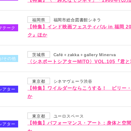
【特集】〈「みんなでシネマ」「1960年代
福岡県
福岡市総合図書館シネラ
【特集】インド映画フェスティバル in 福岡 
マテーク
ク』ほか
茨城県
Café＋zakka＋gallery Minerva
会/その他
〈シネポートシアターMITO〉VOL.105『君
東京都
シネマヴェーラ渋谷
【特集】ワイルダーならこうする！ ビリー
シアター
か
東京都
ユーロスペース
【特集】パフォーマンス・アート：身体と空
シアター