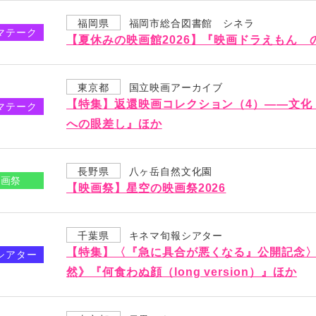
福岡県
福岡市総合図書館 シネラ
マテーク
【夏休みの映画館2026】『映画ドラえもん の
東京都
国立映画アーカイブ
【特集】返還映画コレクション（4）――文化
マテーク
への眼差し』ほか
長野県
八ヶ岳自然文化園
映画祭
【映画祭】星空の映画祭2026
千葉県
キネマ旬報シアター
【特集】〈『急に具合が悪くなる』公開記念〉
シアター
然》『何食わぬ顔（long version）』ほか