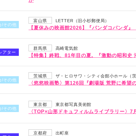
か
富山県
LETTER（旧小杉郵便局）
会/その他
【夏休みの映画館2026】『パンダコパンダ
群馬県
高崎電気館
シアター
【特集】終戦、81年目の夏。『激動の昭和史 
茨城県
ザ・ヒロサワ・シティ会館小ホール（
会/その他
〈悠悠映画塾〉第126回『劇場版 荒野に希望
東京都
東京都写真美術館
会/その他
〈TOP×山形ドキュフィルムライブラリー〉
京都府
出町座