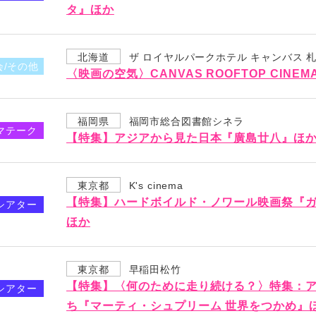
タ』ほか
北海道
ザ ロイヤルパークホテル キャンバス 
会/その他
〈映画の空気〉CANVAS ROOFTOP CINE
福岡県
福岡市総合図書館シネラ
マテーク
【特集】アジアから見た日本『廣島廿八』ほ
東京都
K's cinema
【特集】ハードボイルド・ノワール映画祭『ガ
シアター
ほか
東京都
早稲田松竹
【特集】〈何のために走り続ける？〉特集：
シアター
ち『マーティ・シュプリーム 世界をつかめ』