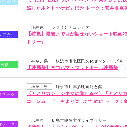
〈YIDFF 2027 プレ・イベント〉東アジア
会/その他
娠した木とトッケビ』ほか トーク：安井眞奈
沖縄県
ファミンチュシアター
【特集】最後まで目が話せないショート映画
シアター
トリー』
神奈川県
横浜市港北区民文化センターミズキ
映画祭
【映画祭】ヨコハマ・フットボール映画祭
神奈川県
鎌倉市川喜多映画記念館
〈アメリカン・シネマの道しるべ〉『アメリカ
マテーク
コーンムービーもより楽しむために トーク：
広島県
広島市映像文化ライブラリー
マテーク