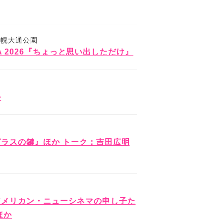
札幌大通公園
MA 2026『ちょっと思い出しただけ』
か
ラスの鍵』ほか トーク：吉田広明
アメリカン・ニューシネマの申し子た
ほか