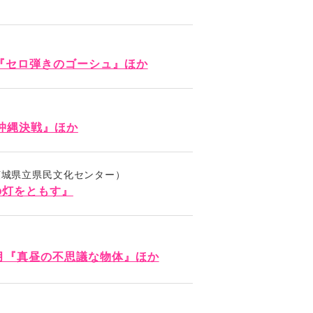
』『セロ弾きのゴーシュ』ほか
沖縄決戦』ほか
茨城県立県民文化センター）
の灯をともす』
7月『真昼の不思議な物体』ほか