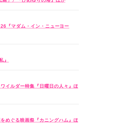
の広島」〉『ひめゆりの塔』ほか
2026『マダム・イン・ニューヨー
と私』
・ワイルダー特集『日曜日の人々』ほ
間をめぐる映画祭『カニングハム』ほ