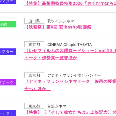
シアター
【特集】高畑勲監督特集2026『おもひでぽろ
山口県
萩ツインシネマ
映画祭
【映画祭】第6回 萩ibasho映画祭
東京都
CINEMA Chupki TABATA
〈いせフィルムの水曜ロードショー〉vol.10
シアター
トーク：伊勢真一監督ほか
東京都
アテネ・フランセ文化センター
〈アテネ・フランセシネマテーク 映画の授業
マテーク
会へ』ほか
東京都
目黒シネマ
【特集】〈『そして彼女たちは』上映記念〉ダ
シアター