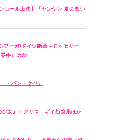
マ アンコール上映】『ヤンヤン 夏の想い
UE-フーガ/ドイツ断章～ロッセリー
ツ零年』ほか
オー・パン・クペ』
りの少女』＋アリス・ギイ短篇集ほか