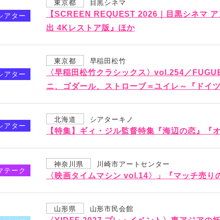
東京都
目黒シネマ
【SCREEN REQUEST 2026｜目黒シネ
シアター
出 4Kレストア版』ほか
東京都
早稲田松竹
〈早稲田松竹クラシックス〉vol.254／FUG
シアター
ニ、ゴダール、ストローブ＝ユイレ～『ドイ
北海道
シアターキノ
シアター
【特集】ギィ・ジル監督特集『海辺の恋』『
神奈川県
川崎市アートセンター
マテーク
〈映画タイムマシン vol.14〉」『マッチ売
山形県
山形市民会館