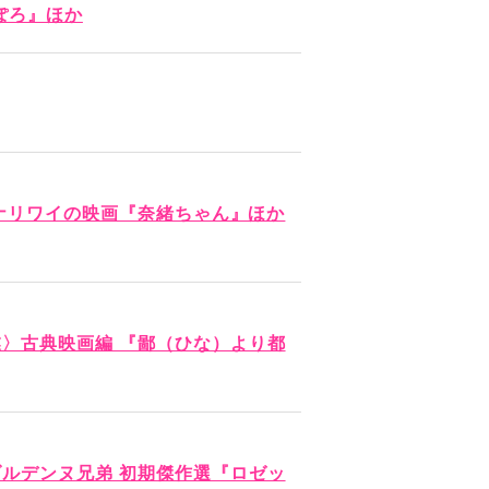
ぽろ』ほか
 ナリワイの映画『奈緒ちゃん』ほか
〉古典映画編 『鄙（ひな）より都
ルデンヌ兄弟 初期傑作選『ロゼッ