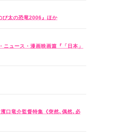
び太の恐竜2006』ほか
・ニュース・漫画映画篇『「日本」
濱口⻯介監督特集《突然､偶然､必