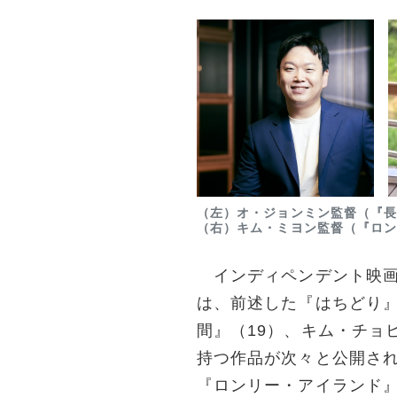
（左）オ・ジョンミン監督（『
（右）キム・ミヨン監督（『ロ
インディペンデント映画の
は、前述した『はちどり』
間』（19）、キム・チョ
持つ作品が次々と公開さ
『ロンリー・アイランド