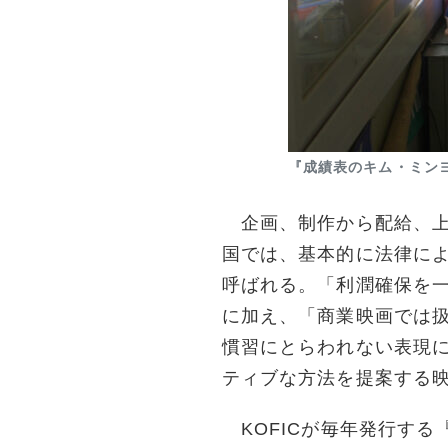
『成績表のキム・ミン
企画、制作から配給、上映
国では、基本的に法律に
呼ばれる。「利潤確保を
に加え、「商業映画では
慣習にとらわれない表現
ティブな方法を提案する
KOFICが毎年発行する『