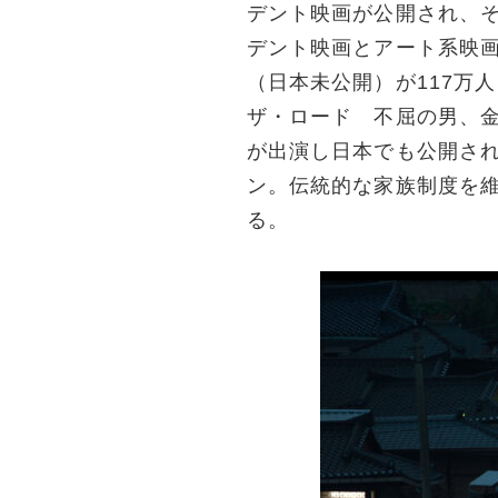
デント映画が公開され、そ
デント映画とアート系映
（日本未公開）が117万
ザ・ロード 不屈の男、
が出演し日本でも公開さ
ン。伝統的な家族制度を維
る。