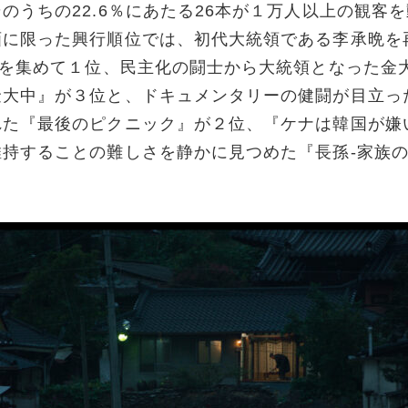
のうちの22.6％にあたる26本が１万人以上の観客
画に限った興行順位では、初代大統領である李承晩を
人を集めて１位、民主化の闘士から大統領となった金
金大中』が３位と、ドキュメンタリーの健闘が目立っ
れた『最後のピクニック』が２位、『ケナは韓国が嫌
持することの難しさを静かに見つめた『長孫-家族