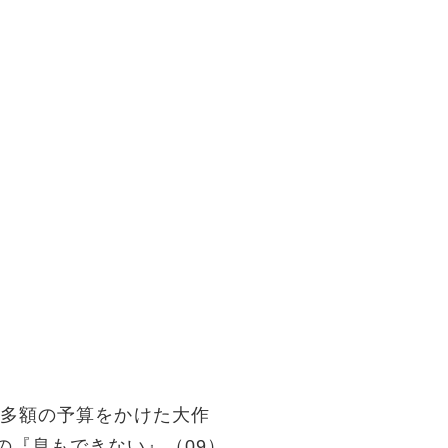
。多額の予算をかけた大作
の『息もできない』（09）