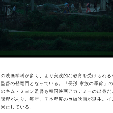
映画学科が多く、より実践的な教育を受けられるK
監督の登竜門となっている。『長孫-家族の季節』
のキム・ミヨン監督も韓国映画アカデミーの出身だ。
編課程があり、毎年、７本程度の長編映画が誕生。イ
も果たしている。