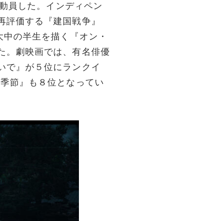
を動員した。インディペン
再評価する『建国戦争』
大中の半生を描く『オン・
た。劇映画では、有名俳優
いで』が５位にランクイ
の季節』も８位となってい