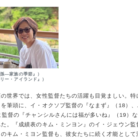
長孫―家族の季節』）
ンリー・アイランド』）
世界では、女性監督たちの活躍も目覚ましい。特に
を筆頭に、イ・オクソプ監督の『なまず』（18）
ヒ監督の『チャンシルさんには福が多いね』（19）
れた。『成績表のキム・ミンヨン』のイ・ジェウン監
』のキム・ミヨン監督も、彼女たちに続く才能として