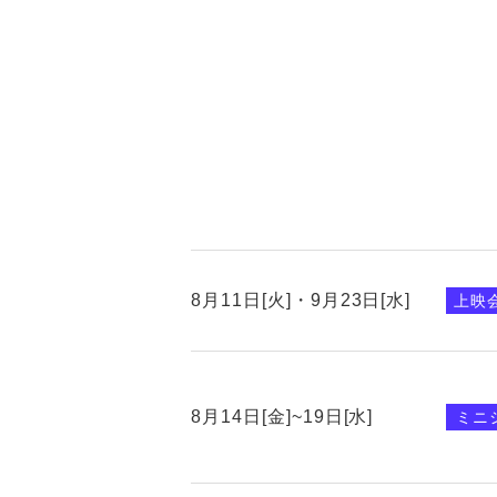
8月11日[火]・9月23日[水]
上映
8月14日[金]~19日[水]
ミニ