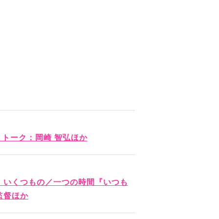
か トーク：岡崎 智弘ほか
、いくつもの／一つの時間『いつも
監督ほか