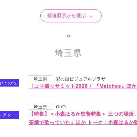
埼玉県
埼玉県
彩の国ビジュアルプラザ
会/その他
〈コマ撮りサミット2026 〉『Matches』ほ
埼玉県
OttO
【特集】＜小森はるか監督特集＞ 三つの場所
シアター
茶畑で歌っていた』ほか トーク：小森はるか